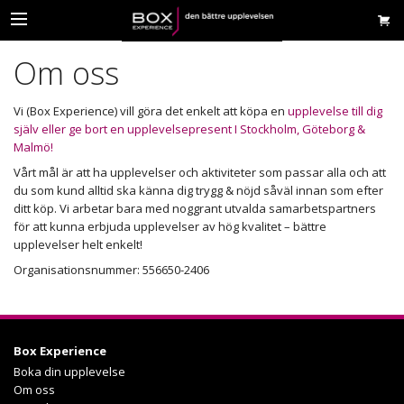
Om oss
Vi (Box Experience) vill göra det enkelt att köpa en
upplevelse till dig
själv eller ge bort en upplevelsepresent I Stockholm, Göteborg &
Malmö!
Vårt mål är att ha upplevelser och aktiviteter som passar alla och att
du som kund alltid ska känna dig trygg & nöjd såväl innan som efter
ditt köp. Vi arbetar bara med noggrant utvalda samarbetspartners
för att kunna erbjuda upplevelser av hög kvalitet – bättre
upplevelser helt enkelt!
Organisationsnummer: 556650-2406
Box Experience
Boka din upplevelse
Om oss