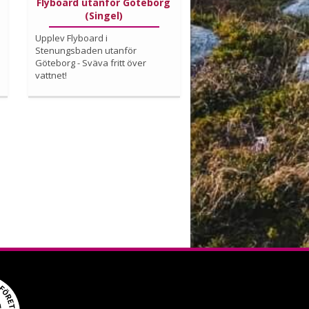
Flyboard utanför Göteborg
(Singel)
Upplev Flyboard i
Stenungsbaden utanför
Göteborg - Sväva fritt över
vattnet!
Köp
Läs mer om upplevelsen