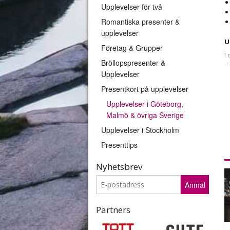
Upplevelser för två
Romantiska presenter &
upplevelser
U
Företag & Grupper
I
Bröllopspresenter &
d
Upplevelser
d
u
Presentkort på upplevelser
P
Upplevelser i Göteborg,
o
Malmö & övriga Sverige
l
Upplevelser i Stockholm
K
e
Presenttips
I
D
Nyhetsbrev
Anmäl
Partners