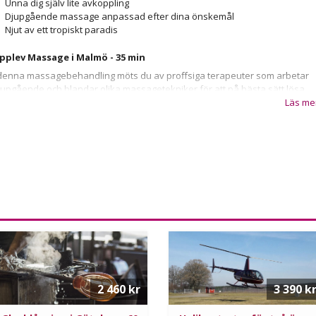
Unna dig själv lite avkoppling
Djupgående massage anpassad efter dina önskemål
Njut av ett tropiskt paradis
pplev Massage i Malmö - 35 min
 denna massagebehandling möts du av proffsiga terapeuter som arbetar
jupgående och blandar olika massagetekniker för att på bästa sätt lösa
ina spänningar. Vill du istället ha en avslappnande massage kan
Läs me
pplevelsen självklart anpassas efter dina önskemål!
å Aroma spa's anläggningar får du en upplevelse utöver det vanliga. De
lika rummen är inredda med inspiration från alla världens hörn. I Malmö ä
okalerna inspirerade av de tropiska regnskogarna och dess mäktiga floder
öp upplevelsen
Massage i Malmö - 35 minuter
redan idag, till dig själv
ller för att ge bort som uppskattad present!
nfo: Det går även bra att köpa två stycken upplevelser och utnyttja dessa som en
uo-behandling.
2 460 kr
3 390 k