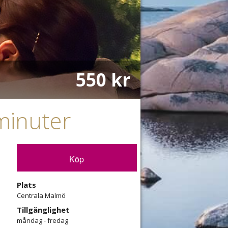
550 kr
minuter
Köp
Plats
Centrala Malmö
Tillgänglighet
måndag - fredag