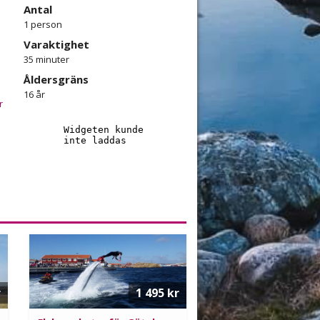
Antal
1 person
Varaktighet
35 minuter
Åldersgräns
16 år
r
r
!
r
1 495 kr