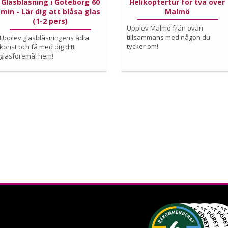
Glasblåsning i Göteborg 60
Helikoptertur för två över
min - Lär dig att blåsa glas
Malmö
(1-2 pers)
Upplev Malmö från ovan
tillsammans med någon du
Upplev glasblåsningens ädla
tycker om!
konst och få med dig ditt
glasföremål hem!
Köp
Köp
Läs mer om upplevelsen
Läs mer om upplevelsen