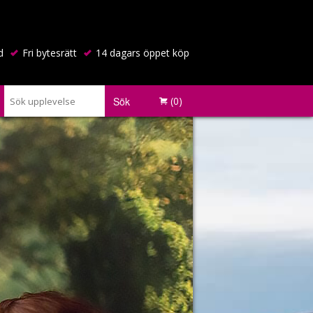
d
Fri bytesrätt
14 dagars öppet köp
Sök
(0)