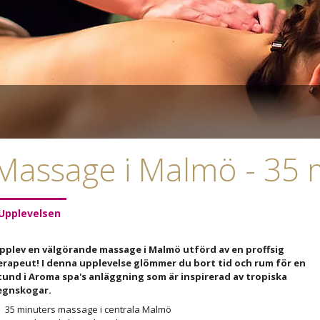
Massage i Malmö - 35 
Upplevelsen
pplev en välgörande massage i Malmö utförd av en proffsig
erapeut! I denna upplevelse glömmer du bort tid och rum för en
tund i Aroma spa's anläggning som är inspirerad av tropiska
egnskogar.
35 minuters massage i centrala Malmö