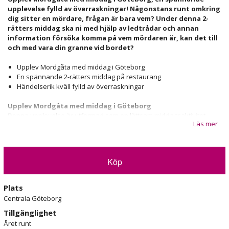
upplevelse fylld av överraskningar! Någonstans runt omkring
dig sitter en mördare, frågan är bara vem? Under denna 2-
rätters middag ska ni med hjälp av ledtrådar och annan
information försöka komma på vem mördaren är, kan det till
och med vara din granne vid bordet?
Upplev Mordgåta med middag i Göteborg
En spännande 2-rätters middag på restaurang
Händelserik kväll fylld av överraskningar
Upplev Mordgåta med middag i Göteborg
Denna upplevelse är utformad som en lättsam middagsaktivitet
Läs mer
under en kväll fylld av spänning! Mordgåtan börjar med en
introduktion där alla blir tilldelade varsin karaktär med olika
ledtrådar och uppdrag. Någon i gruppen blir mördaren. Man väljer
självklart själv vilken nivå man vill "spela ut" sin roll. Det går bra att
Köp
endast ha sin namnlapp på sig, men det går även bra att spela ut till
fullo om man önskar det, därför passar Mordgåtan alla typer av
personligheter.
Plats
Centrala Göteborg
För att kunna lista ut vem mördaren är så kommer det dyka upp
Tillgänglighet
bevismaterial och diverse ledtrådar löpande under kvällen. Alla
deltagare får olika uppdrag i sina kuvert som även innehåller
Året runt