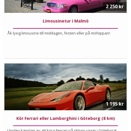
2 250 kr
Limousinetur i Malmö
Åk lyxig limousine till middagen, festen eller på möhippan!
Läs mer om upplevelsen
1 195 kr
Kör Ferrari eller Lamborghini i Göteborg (8 km)
Upplev känslan av att köra Ferrari på riktiga vägar i Göteborg!