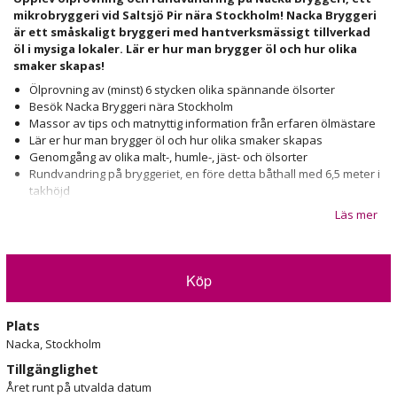
mikrobryggeri vid Saltsjö Pir nära Stockholm! Nacka Bryggeri
är ett småskaligt bryggeri med hantverksmässigt tillverkad
öl i mysiga lokaler. Lär er hur man brygger öl och hur olika
smaker skapas!
Ölprovning av (minst) 6 stycken olika spännande ölsorter
Besök Nacka Bryggeri nära Stockholm
Massor av tips och matnyttig information från erfaren ölmästare
Lär er hur man brygger öl och hur olika smaker skapas
Genomgång av olika malt-, humle-, jäst- och ölsorter
Rundvandring på bryggeriet, en före detta båthall med 6,5 meter i
takhöjd
Läs mer
Upplev Ölprovning och visning av mikrobryggeri i Stockholm
Välkommen på ölprovning hos Nacka Bryggeri vid Saltsjö Pir-
anläggningen nära Stockholm! Lokalen som bryggeriet huserar i är
Köp
charmig och enkel att nå med såväl bil, båt eller Saltsjöbanans tåg.
Ölprovningen i bryggeriet inleds med en kort introduktion om hur
Nacka Bryggeri startades, hur verksamheten ser ut idag och vilka
Plats
som är bryggeriets största kunder. Tillsammans med ölmästaren går
Nacka, Stockholm
ni igenom olika ölsorter och kommer fram till minst sex stycken
Tillgänglighet
sorter som ni tycker verkar extra intressanta att prova.
Året runt på utvalda datum