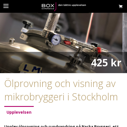
425 kr
Ölprovning och visning av
mikrobryggeri i Stockholm
Upplevelsen
Upplev ölprovning och rundvandring på Nacka Bryggeri, ett