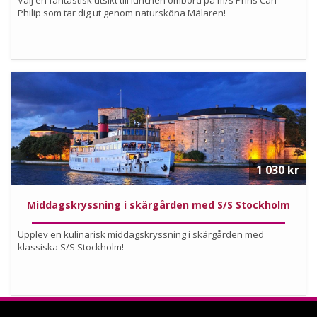
Välj en fantastisk utsikt till lunchen ombord på m/s Prins Carl
Philip som tar dig ut genom natursköna Mälaren!
Köp
Läs mer om upplevelsen
1 030 kr
Middagskryssning i skärgården med S/S Stockholm
Upplev en kulinarisk middagskryssning i skärgården med
klassiska S/S Stockholm!
Köp