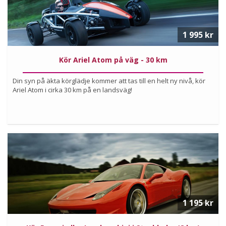
1 995 kr
Kör Ariel Atom på väg - 30 km
Din syn på äkta körglädje kommer att tas till en helt ny nivå, kör
Ariel Atom i cirka 30 km på en landsväg!
Köp
Läs mer om upplevelsen
1 195 kr