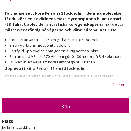
Ta chansen att köra Ferrari i Stockholm! I denna upplevelse
får du köra en av världens mest mytomspunna bilar; Ferrari
458 Italia. Upplev de fantastiska köregenskaperna när detta
mästerverk rör sig på vägarna och känn adrenalinet rusa!
Kör Ferrari 458 Italia 15 km (cirka 20 min) i Stockholm
En av världens mest omtalade bilar
Fartfylld upplevelse som ger en riktig adrenalinkick
Ferrari med V8 och 570 HK som gör 0-100 meter på 3,4 sekunder
Du kan även välja att köra Lamborghini Huracán
Upplev att köra Ferrari 15 km i Stockholm
Att beskriva känslan av att köra Ferrari 458 Italia är egentligen
omöjligt – det måste upplevas. Men i den här texten gör vi ett försök.
Läs mer
En lätt touch på pedalen och motorn börjar mullra, i kroppen känner
du krafterna av en riktig monstermaskin! Upplevelsen börjar med att
du välkomnas av vår professionella instruktör för att sedan ta plats i
Köp
förarsätet och sätta dig bekvämt.
Kupén i Ferrari 458 präglas av exklusiva material och stilfull italiensk
Plats
design. Ni går gemensamt igenom de nödvändiga reglage som krävs
Järfälla, Stockholm