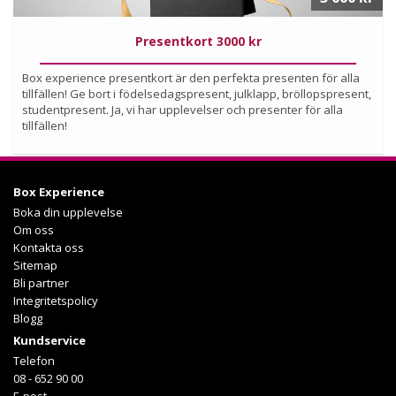
Presentkort 3000 kr
Box experience presentkort är den perfekta presenten för alla
tillfällen! Ge bort i födelsedagspresent, julklapp, bröllopspresent,
studentpresent. Ja, vi har upplevelser och presenter för alla
tillfällen!
Köp
Box Experience
Läs mer om upplevelsen
Boka din upplevelse
Om oss
Kontakta oss
Sitemap
Bli partner
Integritetspolicy
Blogg
Kundservice
Telefon
08 - 652 90 00
E-post