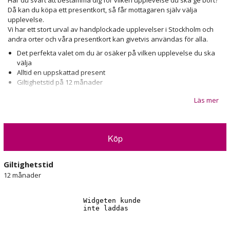
Då kan du köpa ett presentkort, så får mottagaren själv välja
upplevelse.
Vi har ett stort urval av handplockade upplevelser i Stockholm och
andra orter och våra presentkort kan givetvis användas för alla.
Det perfekta valet om du är osäker på vilken upplevelse du ska
välja
Alltid en uppskattad present
Giltighetstid på 12 månader
Läs mer
Presentkortet kan delas upp och användas för flera olika
upplevelser, eller så kan flera presentkort kombineras till en dyrare
upplevelse.
Självklart förpackar vi presentkortet i samma vackra och exklusiva
Köp
box som alla våra upplevelser, vilket gör gåvan än mer uppskattad!
Visa alla presentkort
Giltighetstid
12 månader