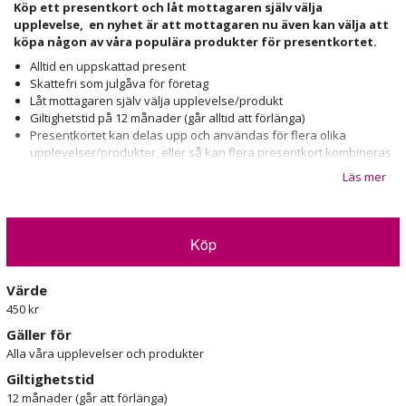
Köp ett presentkort och låt mottagaren själv välja
upplevelse, e
n nyhet är att mottagaren nu även kan välja att
köpa någon av våra populära produkter för presentkortet.
Alltid en uppskattad present
Skattefri som julgåva för företag
Låt mottagaren själv välja upplevelse/produkt
Giltighetstid på 12 månader (går alltid att förlänga)
Presentkortet kan delas upp och användas för flera olika
upplevelser/produkter, eller så kan flera presentkort kombineras
till en dyrare upplevelse
Läs mer
Välj Postleverans med fri frakt inom 1-3 vardagar eller hämta ut
vid Stureplan eller i Haninge
Vi har ett stort urval av handplockade upplevelser i Stockholm och
Köp
andra orter och våra presentkort kan givetvis användas för alla.
Det perfekta valet om du ska ge bort en present som fungerar för
Värde
alla. Självklart förpackar vi presentkortet i samma vackra och
450 kr
exklusiva box som alla våra upplevelser, vilket gör gåvan än mer
uppskattad!
Gäller för
Alla våra upplevelser och produkter
Giltighetstid
12 månader (går att förlänga)