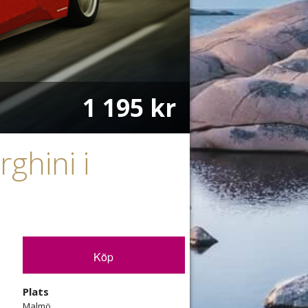
1 195 kr
ghini i
Köp
Plats
Malmö