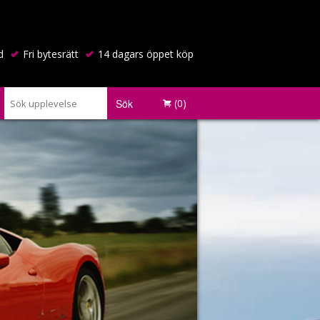
d
Fri bytesrätt
14 dagars öppet köp
Sök
(0)