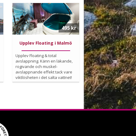
n
r
495 kr
ll
Upplev Floating i Malmö
h,
Upplev Floating & total
avslappning. Känn en läkande,
rogivande och muskel-
avslappnande effekt tack vare
viktlösheten i det salta vattnet!
Köp
Läs mer om upplevelsen