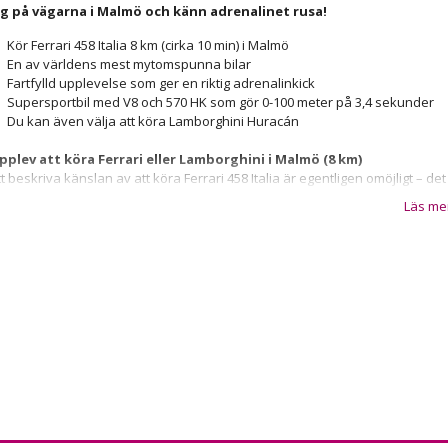
ig på vägarna i Malmö och känn adrenalinet rusa!
Kör Ferrari 458 Italia 8 km (cirka 10 min) i Malmö
En av världens mest mytomspunna bilar
Fartfylld upplevelse som ger en riktig adrenalinkick
Supersportbil med V8 och 570 HK som gör 0-100 meter på 3,4 sekunder
Du kan även välja att köra Lamborghini Huracán
pplev att köra Ferrari eller Lamborghini i Malmö (8 km)
tt beskriva känslan av att köra Ferrari 458 Italia är egentligen omöjligt – det
åste upplevas. Men här gör vi i alla fall ett försök!
Läs me
pplevelsen i Malmö börjar med att du välkomnas av vår professionella
nstruktör för att sedan ta plats i förarsätet och sätta dig bekvämt.
upén i Ferrari 458 präglas av exklusiva material och stilfull italiensk design.
i går gemensamt igenom de nödvändiga reglage som krävs för en säker
örning innan det är dags att spänna fast säkerhetsbältet och rulla ut på
ägarna för en minnesvärd upplevelse.
n lätt touch på pedalen och den kraftfulla motorn börjar mullra, det känns i
ela kroppen!
Det är bara en tidsfråga innan adrenalinet flödar och du går 
 något som kan liknas vid ett rus. Ett lätt tryck på gaspedalen ger ett
medelbart gensvar från den mycket kraftfulla V8-motorn på 570 HK.