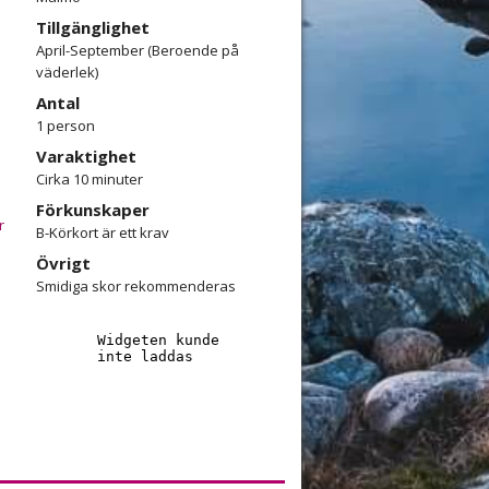
Tillgänglighet
April-September (Beroende på
väderlek)
Antal
1 person
Varaktighet
Cirka 10 minuter
Förkunskaper
r
B-Körkort är ett krav
Övrigt
Smidiga skor rekommenderas
in