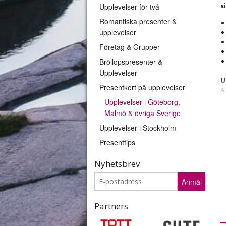
s
Upplevelser för två
Romantiska presenter &
upplevelser
Företag & Grupper
Bröllopspresenter &
Upplevelser
U
Presentkort på upplevelser
A
m
Upplevelser i Göteborg,
Malmö & övriga Sverige
U
Upplevelser i Stockholm
i
Presenttips
K
N
Nyhetsbrev
k
v
Anmäl
E
Partners
h
i
o