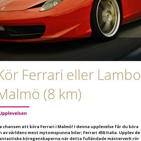
Kör Ferrari eller Lambor
Malmö (8 km)
Upplevelsen
a chansen att köra Ferrari i Malmö! I denna upplevelse får du köra
n av världens mest mytomspunna bilar; Ferrari 458 Italia. Upplev de
antastiska köregenskaperna när detta fulländade mästerverk rör