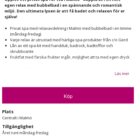
egen relax med bubbelbad i en spännande och romantisk
miljö. Den ultimata lyxen är att få badet och relaxen för er
själva!
Privat spa med relaxavdelning i Malmö med bubbelbad i en timme
(måndag-fredag)
Varje relax är utrustad med härliga spa-produkter från c/o Gerd
Lån av ett spa-kit med handduk, badrock, badtofflor och
skrubbvante
Fruktfat med färska frukter ingår, möjlighet att ta med egen dryck
Privat spa för två i Malmö - Upplev ett romantiskt spa
Läs mer
I ert egna privata spa i Malmö har ni tillgång till dusch och en egen
jacuzzi som håller behagliga 38 grader. Den mysiga stämningen i
relaxen är inspirerad av Madagaskar, ett tropiskt paradis som
blickar ut över djungelfloden. I spa-avdelningen finns även en
Köp
generös soffa bredvid den härliga bubbelpoolen. Välkommen till
tropikerna i centrala Malmö!
Plats
Med stämningsskapande detaljer gör vi ert privata spa-besök till
Centralt i Malmö
något alldeles extra. Färskt frukt och handdukar ingår och finns på
Tillgänglighet
plats. Köp upplevelsen
Upplev privat spa för två i Malmö
redan
Året runt måndag-fredag
idag, till dig själv eller för att ge bort som uppskattad present!