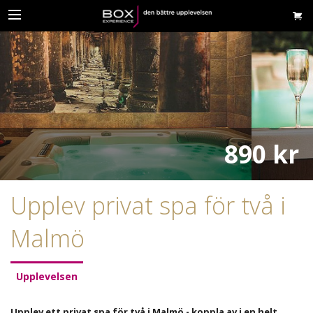
890 kr
Upplev privat spa för två i
Malmö
Upplevelsen
Upplev ett privat spa för två i Malmö - koppla av i en helt