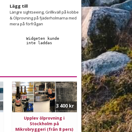
Lägg till
Längre sightseeing, Grillkväll på kobbe
e
& Ölprovning på fjäderholmarna med
mera på förfrågan
r
3 400 kr
Upplev ölprovning i
Stockholm på
Mikrobryggeri (från 8 pers)