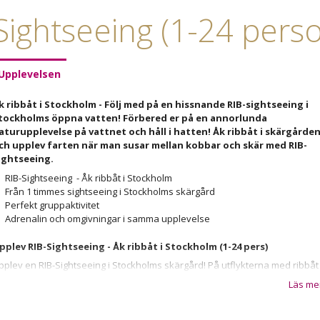
Sightseeing (1-24 pers
Upplevelsen
k ribbåt i Stockholm - Följ med på en hissnande RIB-sightseeing i
tockholms öppna vatten! Förbered er på en annorlunda
aturupplevelse på vattnet och håll i hatten! Åk ribbåt i skärgårde
ch upplev farten när man susar mellan kobbar och skär med RIB-
ightseeing.
RIB-Sightseeing - Åk ribbåt i Stockholm
Från 1 timmes sightseeing i Stockholms skärgård
Perfekt gruppaktivitet
Adrenalin och omgivningar i samma upplevelse
pplev RIB-Sightseeing - Åk ribbåt i Stockholm (1-24 pers)
pplev en RIB-Sightseeing i Stockholms skärgård! På utflykterna med ribbåt
år ni möjlighet att uppleva många av Stockholms berömda sevärdheter fr
Läs me
attnet. Till exempel Vaxholms fästning, Djurgården, Fjäderholmarna,
asamuseet och Gröna Lund. Vi skräddarsyr dock gärna RIB-sightseeingen 
tockholm efter era önskemål!