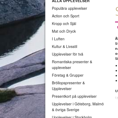
ALLA UPPLEVELSER
Populära upplevelser
Action och Sport
Kropp och Själ
Mat och Dryck
I Luften
Å
S
Kultur & Livsstil
n
o
Upplevelser för två
S
Romantiska presenter &
upplevelser
Företag & Grupper
Bröllopspresenter &
Upplevelser
U
Presentkort på upplevelser
U
f
Upplevelser i Göteborg, Malmö
v
& övriga Sverige
V
Upplevelser i Stockholm
S