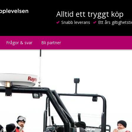
Alltid ett tryggt köp
Snabb leverans
Ett års giltighetsti
Frågor & svar
Bli partner