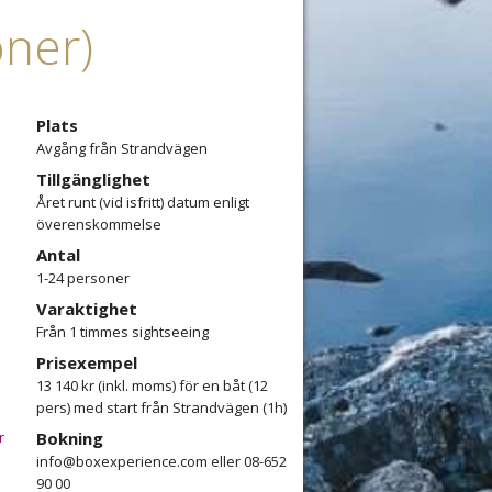
oner)
Plats
Avgång från Strandvägen
Tillgänglighet
n
Året runt (vid isfritt) datum enligt
överenskommelse
Antal
1-24 personer
Varaktighet
Från 1 timmes sightseeing
Prisexempel
13 140 kr (inkl. moms) för en båt (12
pers) med start från Strandvägen (1h)
ån
r
Bokning
info@boxexperience.com eller 08-652
i
90 00