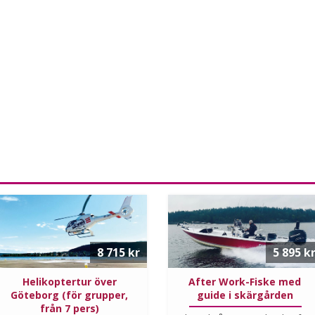
 början av turen körs båtarna lite lugnare, men i rafflande toppfart kommer
e upp i runt 55 knop. Transport med ribbåt är det både det kanske roligast
ch mest tidsbesparande alternativet att färdas på vatten!
ing oss på 08-652 90 00 eller maila på info@boxexperience.com för mer
nformation. Tveka inte, boka er ribbåt i Stockholm och följ med på RIB-
ightseeing redan idag!
8 715 kr
5 895 k
Helikoptertur över
After Work-Fiske med
Göteborg (för grupper,
guide i skärgården
från 7 pers)