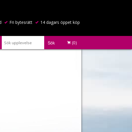
d
Fri bytesrätt
14 dagars öppet köp
Sök
(0)