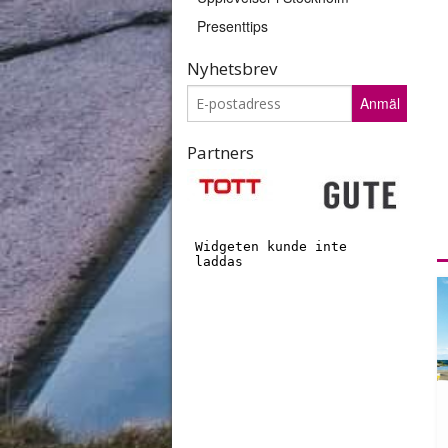
Presenttips
I
d
o
Nyhetsbrev
R
Anmäl
i
S
Partners