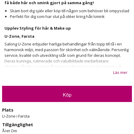
få både hår och smink gjort på samma gång!
Skäm bort dig själv eller köp till någon som behöver bli ompysslad
Perfekt för dig som har slut på idéer kring hår/smink
Upplev Styling för hår & Make up
U-Zone, Farsta
Salong U-Zone erbjuder härliga behandlingar från topp till tå i en
harmonisk miljö, med passion för skönhet och välmående. Personlig
service, kvalité och utveckling står som grund för deras koncept.
Deras kunniga, rutinerade och välutbildade medarbetare
tillmötesgår dina önskemål med trendkänsla samt kreativitet och
skräddarsyr en behandling som passar för just dig. De erbjuder ett
Läs mer
brett sortiment av skönhetsprodukter som fokuserar på kvalité, med
stor omtanke, respekt för miljö och människa.
Köp
Plats
U-Zone i Farsta
Tillgänglighet
Året Om