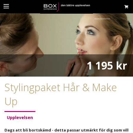
1 195 kr
Stylingpaket Hår & Make
Up
Upplevelsen
Dags att bli bortskämd - detta passar utmärkt för dig som vill