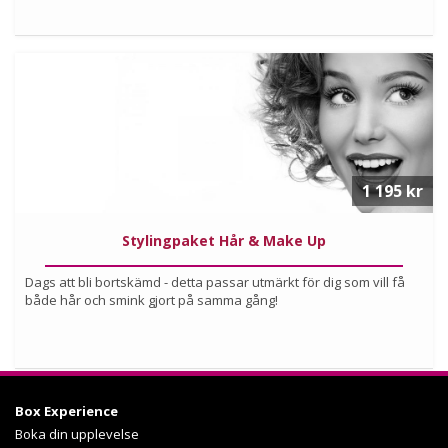
Köp
Läs mer om upplevelsen
1 195 kr
Stylingpaket Hår & Make Up
Dags att bli bortskämd - detta passar utmärkt för dig som vill få
både hår och smink gjort på samma gång!
Köp
Box Experience
Läs mer om upplevelsen
Boka din upplevelse