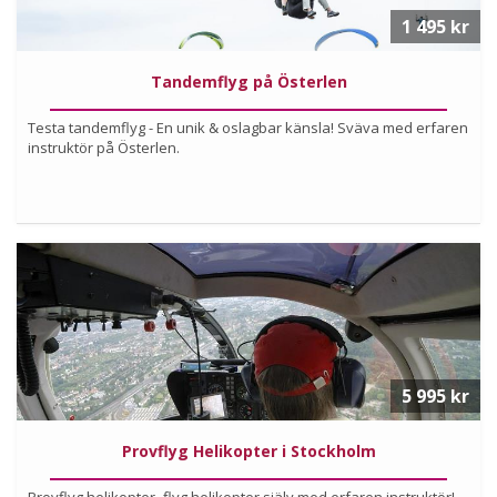
Köp upplevelsen
Tandemflyg på Österlen
redan idag, till dig själv
1 495 kr
eller för att ge bort som uppskattad present!
Tandemflyg på Österlen
Testa tandemflyg - En unik & oslagbar känsla! Sväva med erfaren
instruktör på Österlen.
Köp
Läs mer om upplevelsen
5 995 kr
Provflyg Helikopter i Stockholm
Provflyg helikopter- flyg helikopter själv med erfaren instruktör!