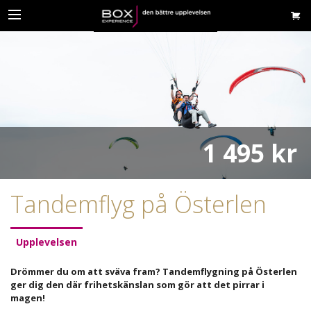
1 495 kr
Tandemflyg på Österlen
Upplevelsen
Drömmer du om att sväva fram? Tandemflygning på Österlen
ger dig den där frihetskänslan som gör att det pirrar i
magen!