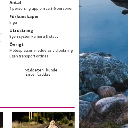
Antal
1 person, i grupp om ca 3-6 personer
Förkunskaper
Inga
Utrustning
er
Egen systemkamera & stativ
r
Övrigt
Mötesplatsen meddelas vid bokning.
Egen transport ordnas.
t