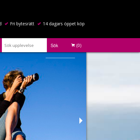
d
Fri bytesrätt
14 dagars öppet köp
Sök
(0)