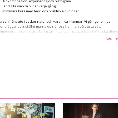
Bildkomposition, exponering och histogram
Lär dig ta vackra bilder varje gång
4 timmars kurs med teori och praktiska övningar
ursen hålls ute i vacker natur och varar i ca 4 timmar. Vi går igenom de
rundläggande inställningarna och lär oss hur man på bästa sätt
omposerar en bild och vilka inställningar som passar bäst i olika situation
ch för olika motiv.
Läs me
ed både teori och praktiska fotouppgrag kommer vi alla hem med nya
unskaper och vackra bilder.
pplevelsen kräver inga förkunskaper och oavsett vilket märke du har på
in systemkamera är du välkommen!
iktor Sundberg har fotograferat i ca 15 år och har genom sin skicklighet fåt
öra många spännande uppdrag och jobbar även som kursledare och
ursutvecklare på Canon.