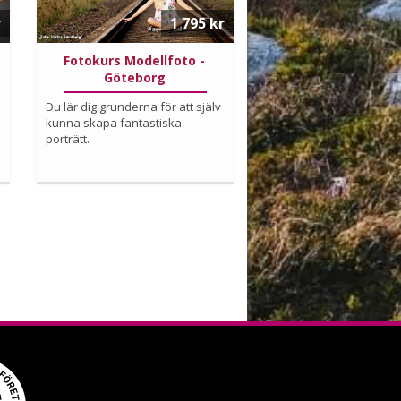
r
1 795 kr
Fotokurs Modellfoto -
Göteborg
Du lär dig grunderna för att själv
kunna skapa fantastiska
porträtt.
Läs mer om upplevelsen