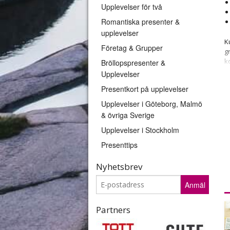
Upplevelser för två
Romantiska presenter &
upplevelser
K
Företag & Grupper
g
k
Bröllopspresenter &
o
Upplevelser
M
Presentkort på upplevelser
k
Upplevelser i Göteborg, Malmö
U
d
& övriga Sverige
V
Upplevelser i Stockholm
g
Presenttips
k
Nyhetsbrev
Anmäl
Partners