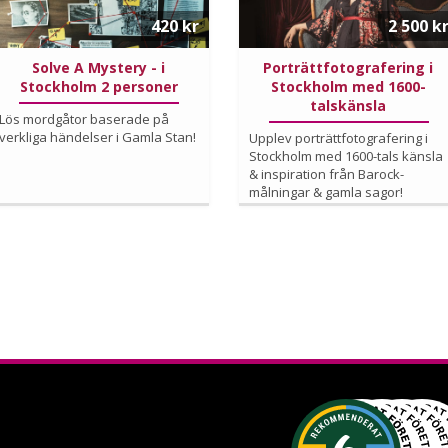
420 kr
2 500 k
Solve A Mystery - i
Porträttfotografering i
Stockholm 2 personer
Stockholm med 1600-
talskänsla
Lös mordgåtor baserade på
verkliga händelser i Gamla Stan!
Upplev porträttfotografering i
Stockholm med 1600-tals känsla
& inspiration från Barock-
målningar & gamla sagor!
Köp
Läs mer om upplevelsen
Läs mer om upplevelsen